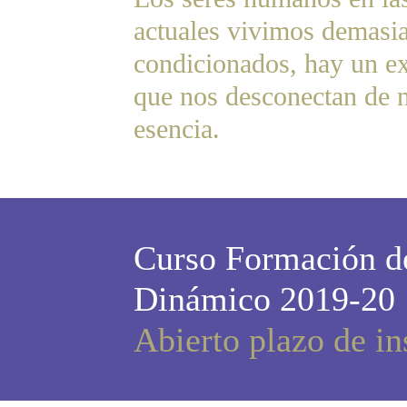
actuales vivimos demasi
condicionados, hay un ex
que nos desconectan de n
esencia.
Curso Formación de
Dinámico 2019-20
Abierto plazo de in