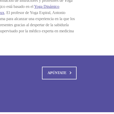
ormación de instructores y profesores de Yoga
ico está basado en el
Yoga Dinámico
eux
. El profesor de Yoga Espiral, Antonio
ama para alcanzar una experiencia en la que los
esentes gracias al despertar de la sabiduría
supervisado por la médico experta en medicina
APÚNTATE