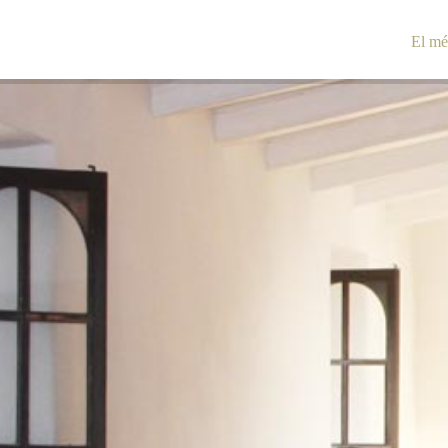
El mé