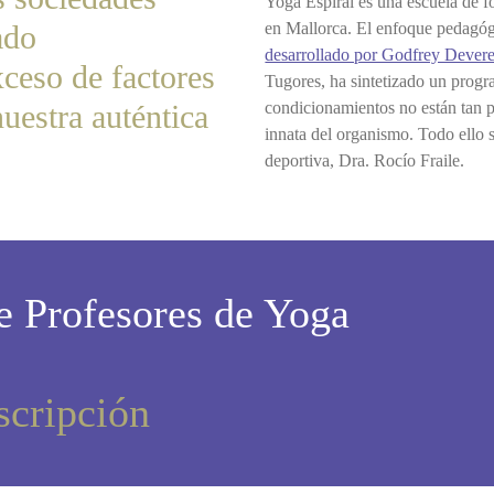
Yoga Espiral es una escuela de f
ado
en Mallorca. El enfoque pedagóg
desarrollado por Godfrey Dever
ceso de factores
Tugores, ha sintetizado un progr
uestra auténtica
condicionamientos no están tan pr
innata del organismo. Todo ello 
deportiva, Dra. Rocío Fraile.
 Profesores de Yoga
scripción